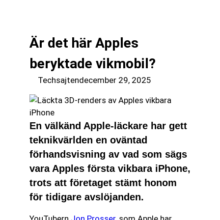
till
☰
innehåll
Är det här Apples
beryktade vikmobil?
Techsajten
december 29, 2025
En välkänd Apple-läckare har gett
teknikvärlden en oväntad
förhandsvisning av vad som sägs
vara Apples första vikbara iPhone,
trots att företaget stämt honom
för tidigare avslöjanden.
YouTubern
Jon Prosser
, som Apple har