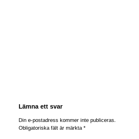
Relaterade Inlägg:
Grand Theft Auto VI försenas till
maj 2026
GTA VI visas upp i ny trailer
Valve lanserar ny konsol, VR-
headset och handkontroll
Ladda ner Hogwarts Legacy gratis
Lämna ett svar
Din e-postadress kommer inte publiceras.
Obligatoriska fält är märkta
*