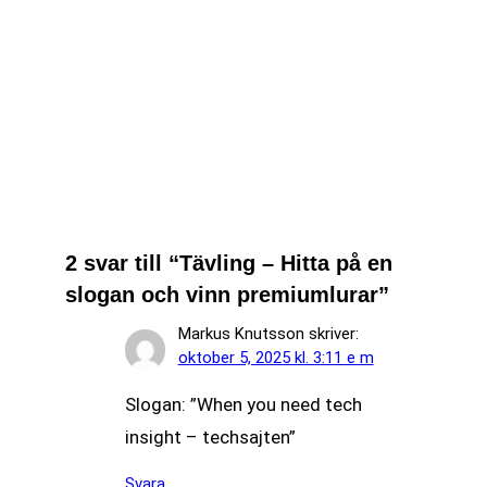
Påminnelse – Tävla om Technics
AZ100
Tävling – Vinn NiTRO-X Wireless
Tävling – Vinn AZ40 True Wireless
15 dagar kvar till Techsajtens
tävlingen stänger
2 svar till “Tävling – Hitta på en
slogan och vinn premiumlurar”
Markus Knutsson
skriver:
oktober 5, 2025 kl. 3:11 e m
Slogan: ”When you need tech
insight – techsajten”
Svara