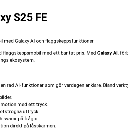
xy S25 FE
d flaggskeppsmobil med ett bantat pris. Med
Galaxy AI
, fö
sungs ekosystem.
en rad AI-funktioner som gör vardagen enklare. Bland verkt
ilder.
w motion med ett tryck.
etstrogna uttryck.
h svarar på frågor.
tion direkt på låsskärmen.