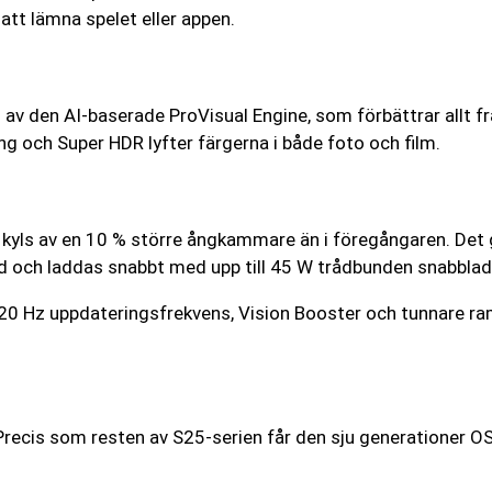
 att lämna spelet eller appen.
av den AI-baserade ProVisual Engine, som förbättrar allt frå
ing och Super HDR lyfter färgerna i både foto och film.
 kyls av en 10 % större ångkammare än i föregångaren. Det 
id och laddas snabbt med upp till 45 W trådbunden snabblad
Hz uppdateringsfrekvens, Vision Booster och tunnare ram
. Precis som resten av S25-serien får den sju generationer O