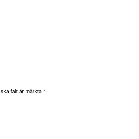
obot
 än den industriella revolutionen
rsta Humanoid Robot Games
or – AirPods blir rena tankeläsaren
iska fält är märkta
*