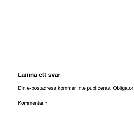
Relaterade Inlägg:
Ubtech lanserar Walker S2 – ny humanoid r
AI-revolutionen accelererar – kan bli större
Kina och Brasilien laddar för världens fö
Apple avslöjar teknik som kan läsa hjärnvåg
Lämna ett svar
Din e-postadress kommer inte publiceras.
Obligator
Kommentar
*