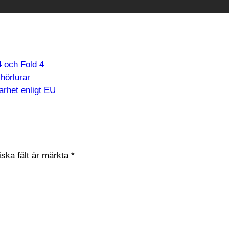
4 och Fold 4
hörlurar
arhet enligt EU
iska fält är märkta
*