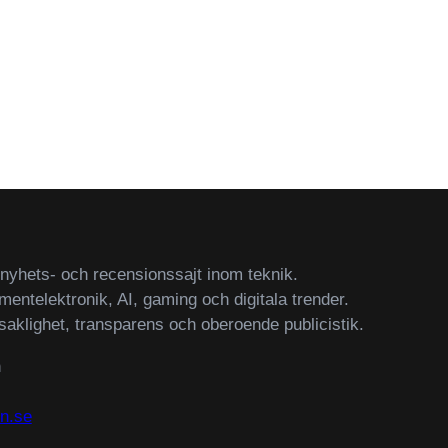
yhets- och recensionssajt inom teknik.
mentelektronik, AI, gaming och digitala trender.
saklighet, transparens och oberoende publicistik.
n
n.se