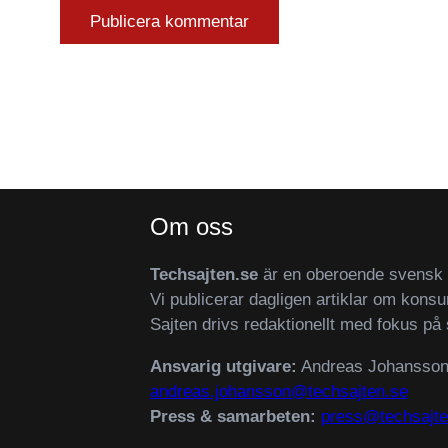
Om oss
Techsajten.se
är en oberoende svensk n
Vi publicerar dagligen artiklar om konsu
Sajten drivs redaktionellt med fokus på 
Ansvarig utgivare:
Andreas Johansso
andreas.johansson@techsajten.se
Press & samarbeten:
press@techsajte