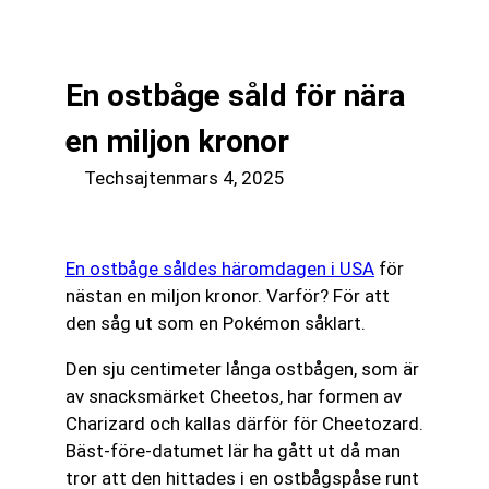
till
☰
innehåll
En ostbåge såld för nära
en miljon kronor
Techsajten
mars 4, 2025
En ostbåge såldes häromdagen i USA
för
nästan en miljon kronor. Varför? För att
den såg ut som en Pokémon såklart.
Den sju centimeter långa ostbågen, som är
av snacksmärket Cheetos, har formen av
Charizard och kallas därför för Cheetozard.
Bäst-före-datumet lär ha gått ut då man
tror att den hittades i en ostbågspåse runt