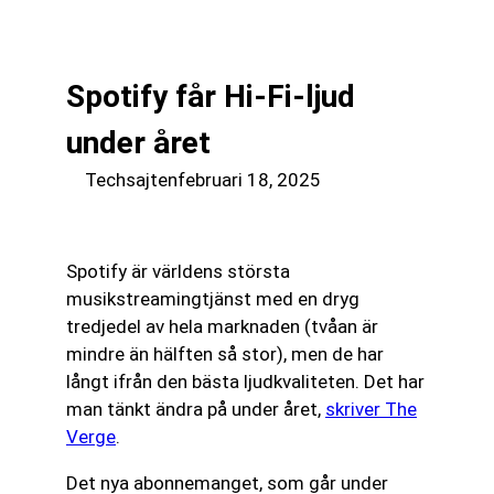
till
☰
innehåll
Spotify får Hi-Fi-ljud
under året
Techsajten
februari 18, 2025
Spotify är världens största
musikstreamingtjänst med en dryg
tredjedel av hela marknaden (tvåan är
mindre än hälften så stor), men de har
långt ifrån den bästa ljudkvaliteten. Det har
man tänkt ändra på under året,
skriver The
Verge
.
Det nya abonnemanget, som går under