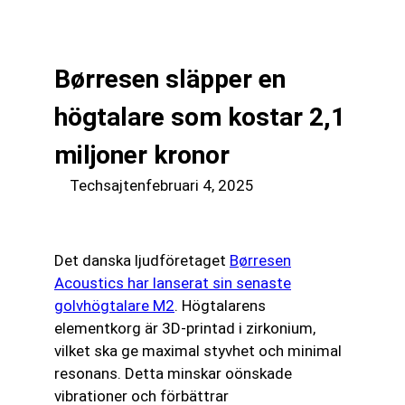
till
☰
innehåll
Børresen släpper en
högtalare som kostar 2,1
miljoner kronor
Techsajten
februari 4, 2025
Det danska ljudföretaget
Børresen
Acoustics har lanserat sin senaste
golvhögtalare M2
. Högtalarens
elementkorg är 3D-printad i zirkonium,
vilket ska ge maximal styvhet och minimal
resonans. Detta minskar oönskade
vibrationer och förbättrar