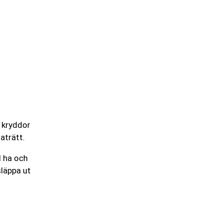
 kryddor
aträtt.
l ha och
släppa ut