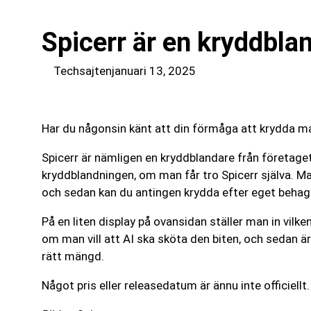
Spicerr är en kryddbla
Techsajten
januari 13, 2025
Har du någonsin känt att din förmåga att krydda ma
Spicerr är nämligen en kryddblandare från företag
kryddblandningen, om man får tro Spicerr själva. M
och sedan kan du antingen krydda efter eget behag el
På en liten display på ovansidan ställer man in vilke
om man vill att AI ska sköta den biten, och sedan ä
rätt mängd.
Något pris eller releasedatum är ännu inte officiellt.