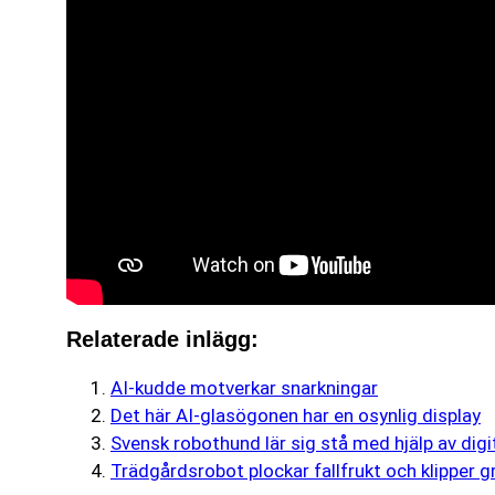
Relaterade inlägg:
AI-kudde motverkar snarkningar
Det här AI-glasögonen har en osynlig display
Svensk robothund lär sig stå med hjälp av dig
Trädgårdsrobot plockar fallfrukt och klipper g