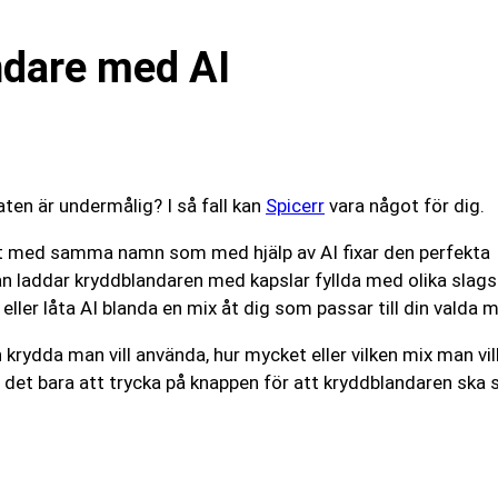
ndare med AI
ten är undermålig? I så fall kan
Spicerr
vara något för dig.
et med samma namn som med hjälp av AI fixar den perfekta
an laddar kryddblandaren med kapslar fyllda med olika slags
ler låta AI blanda en mix åt dig som passar till din valda m
n krydda man vill använda, hur mycket eller vilken mix man vil
r det bara att trycka på knappen för att kryddblandaren ska 