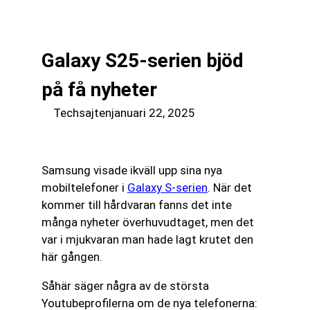
till
☰
innehåll
Galaxy S25-serien bjöd
på få nyheter
Techsajten
januari 22, 2025
Samsung visade ikväll upp sina nya
mobiltelefoner i
Galaxy S-serien
. När det
kommer till hårdvaran fanns det inte
många nyheter överhuvudtaget, men det
var i mjukvaran man hade lagt krutet den
här gången.
Såhär säger några av de största
Youtubeprofilerna om de nya telefonerna: