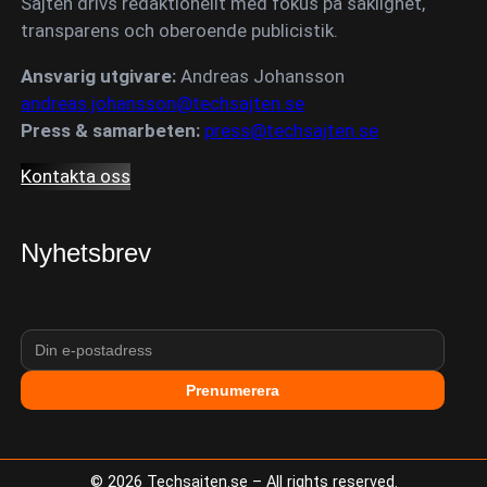
Sajten drivs redaktionellt med fokus på saklighet,
transparens och oberoende publicistik.
Ansvarig utgivare:
Andreas Johansson
andreas.johansson@techsajten.se
Press & samarbeten:
press@techsajten.se
Kontakta oss
Nyhetsbrev
Prenumerera
©
2026
Techsajten.se – All rights reserved.