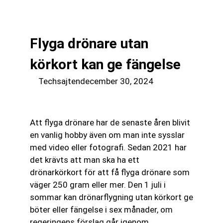
till
☰
innehåll
Flyga drönare utan
körkort kan ge fängelse
Techsajten
december 30, 2024
Att flyga drönare har de senaste åren blivit
en vanlig hobby även om man inte sysslar
med video eller fotografi. Sedan 2021 har
det krävts att man ska ha ett
drönarkörkort för att få flyga drönare som
väger 250 gram eller mer. Den 1 juli i
sommar kan drönarflygning utan körkort ge
böter eller fängelse i sex månader, om
regeringens förslag går igenom.