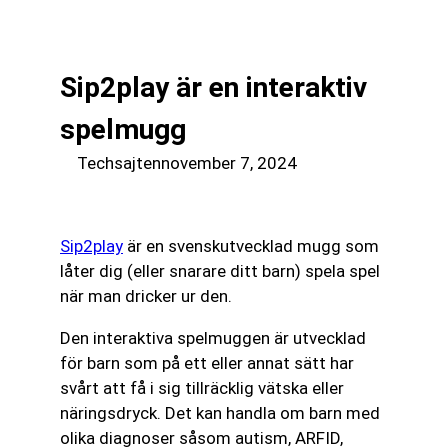
till
☰
innehåll
Sip2play är en interaktiv
spelmugg
Techsajten
november 7, 2024
Sip2play
är en svenskutvecklad mugg som
låter dig (eller snarare ditt barn) spela spel
när man dricker ur den.
Den interaktiva spelmuggen är utvecklad
för barn som på ett eller annat sätt har
svårt att få i sig tillräcklig vätska eller
näringsdryck. Det kan handla om barn med
olika diagnoser såsom autism, ARFID,