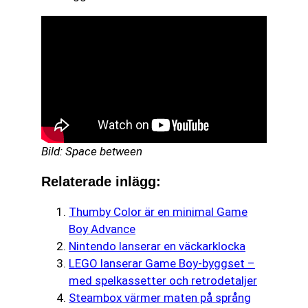
Bild: Space between
Relaterade inlägg:
Thumby Color är en minimal Game
Boy Advance
Nintendo lanserar en väckarklocka
LEGO lanserar Game Boy-byggset –
med spelkassetter och retrodetaljer
Steambox värmer maten på språng