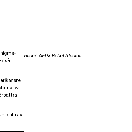
 Enigma-
Bilder: Ai-Da Robot Studios
är så
merikanare
vlorna av
örbättra
d hjälp av