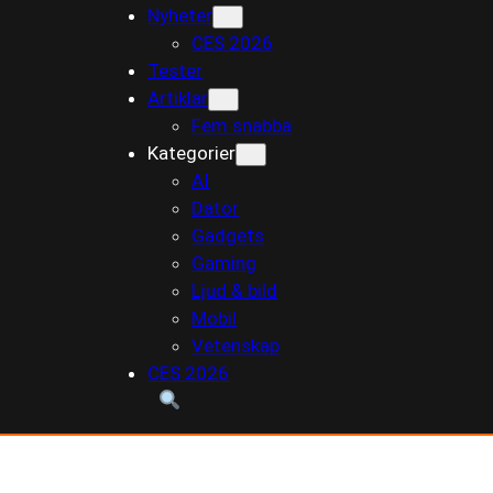
Nyheter
till
CES 2026
innehåll
Tester
Artiklar
Fem snabba
Kategorier
AI
Dator
Gadgets
Gaming
Ljud & bild
Mobil
Vetenskap
CES 2026