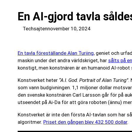
En AI-gjord tavla sålde
Techsajten
november 10, 2024
En tavla föreställande Alan Turiing
, geniet och urfa
maskin under det andra världskriget, har
sålts på en
konstigt, men konstnären är en humanoid AI-robot 
Konstverket heter
“A.I. God. Portrait of Alan Turing”
.
som vann budgivningen. 1,1 miljoner dollar motsvara
den svenske konstnären Carl Larsson går för på auk
utseendet på Ai-Da för att göra roboten (ännu) mer
Konstverket är inte den första AI-tavlan som har så
algoritmer.
Priset den gången blev 432 500 dollar
.