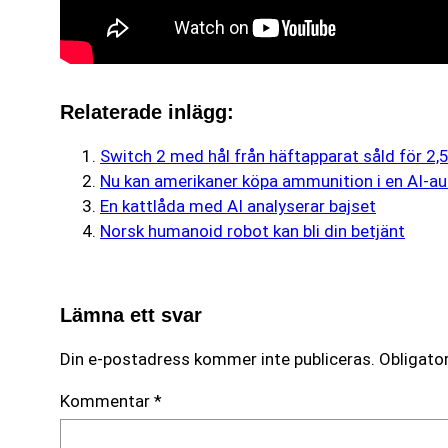
Relaterade inlägg:
Switch 2 med hål från häftapparat såld för 2,5
Nu kan amerikaner köpa ammunition i en AI-a
En kattlåda med AI analyserar bajset
Norsk humanoid robot kan bli din betjänt
Lämna ett svar
Din e-postadress kommer inte publiceras.
Obligator
Kommentar
*