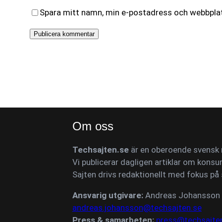
Spara mitt namn, min e-postadress och webbplats
Om oss
Techsajten.se
är en oberoende svensk n
Vi publicerar dagligen artiklar om konsu
Sajten drivs redaktionellt med fokus på 
Ansvarig utgivare:
Andreas Johansson
andreas.johansson@techsajten.se
Press & samarbeten:
press@techsajte