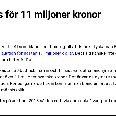
s för 11 miljoner kronor
dern till AI som bland annat bidrog till att knäcka tyskarnas
 auktion för nästan 1,1 miljoner dollar
. Det i sig kanske inte 
som heter Ai-Da.
 Nästan 30 bud fick man in och till sist var det en anonym a
r över 11 miljoner svenska kronor. Det är var de dyraste ta
tion. För pengarna de fick in kommer man bland annat att f
 människolik.
lts på auktion. 2018 såldes en tavla som också var gjord me