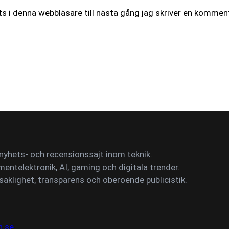
 i denna webbläsare till nästa gång jag skriver en komment
yhets- och recensionssajt inom teknik.
mentelektronik, AI, gaming och digitala trender.
saklighet, transparens och oberoende publicistik.
n.se