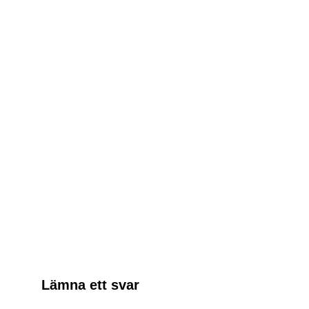
Relaterade Inlägg:
Ryssland släpper spelkonsoler med
klen prestanda
Segway lanserar en elspark för
offroad
Sony börjar sälja begagnade PS5-
konsoler
Nytt MR-headset från HTC
Lämna ett svar