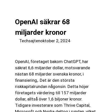
till
☰
innehåll
OpenAI säkrar 68
miljarder kronor
Techsajten
oktober 2, 2024
OpenAI, företaget bakom ChatGPT, har
säkrat 6,6 miljarder dollar, motsvarande
nästan 68 miljarder svenska kronor, i
finansiering,. Det är den största
riskkapitalrundan någonsin. Detta höjer
företagets värdering till 157 miljarder
dollar, alltså över 1,6 biljoner kronor.
Tidigare investerare som Thrive Capital,
Microsoft och Nvidia deltog i rundan, vilket