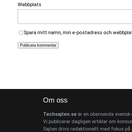
Webbplats
Spara mitt namn, min e-postadress och webbplats
Om oss
Techsajten.se
är en oberoende svensk n
Vi publicerar dagligen artiklar om konsu
Sajten drivs redaktionellt med fokus på 