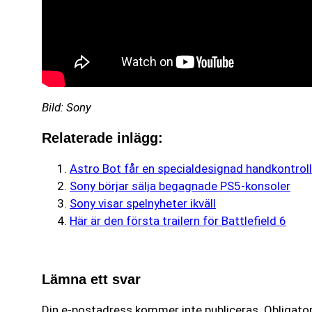
Bild: Sony
Relaterade inlägg:
Astro Bot får en specialdesignad handkontroll
Sony börjar sälja begagnade PS5-konsoler
Sony visar spelnyheter ikväll
Här är den första trailern för Battlefield 6
Lämna ett svar
Din e-postadress kommer inte publiceras.
Obligator