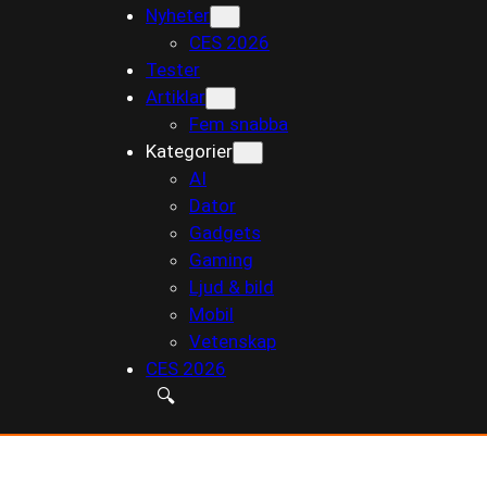
Nyheter
till
CES 2026
innehåll
Tester
Artiklar
Fem snabba
Kategorier
AI
Dator
Gadgets
Gaming
Ljud & bild
Mobil
Vetenskap
CES 2026
🔍