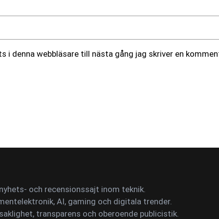
 i denna webbläsare till nästa gång jag skriver en komment
yhets- och recensionssajt inom teknik.
mentelektronik, AI, gaming och digitala trender.
saklighet, transparens och oberoende publicistik.