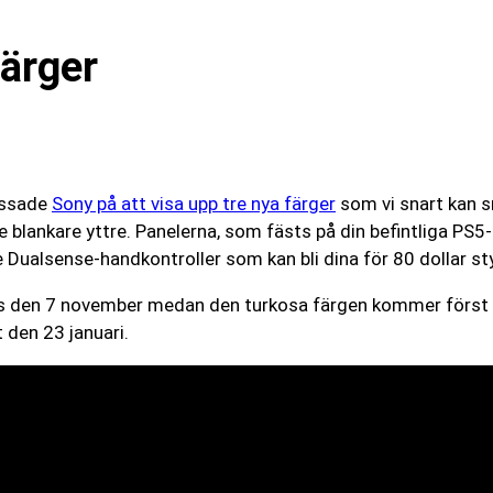
färger
assade
Sony på att visa upp tre nya färger
som vi snart kan s
lankare yttre. Panelerna, som fästs på din befintliga PS5-kon
Dualsense-handkontroller som kan bli dina för 80 dollar sty
jas den 7 november medan den turkosa färgen kommer först d
den 23 januari.