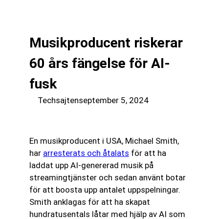
till
☰
innehåll
Musikproducent riskerar
60 års fängelse för AI-
fusk
Techsajten
september 5, 2024
En musikproducent i USA, Michael Smith,
har
arresterats och åtalats
för att ha
laddat upp AI-genererad musik på
streamingtjänster och sedan använt botar
för att boosta upp antalet uppspelningar.
Smith anklagas för att ha skapat
hundratusentals låtar med hjälp av AI som