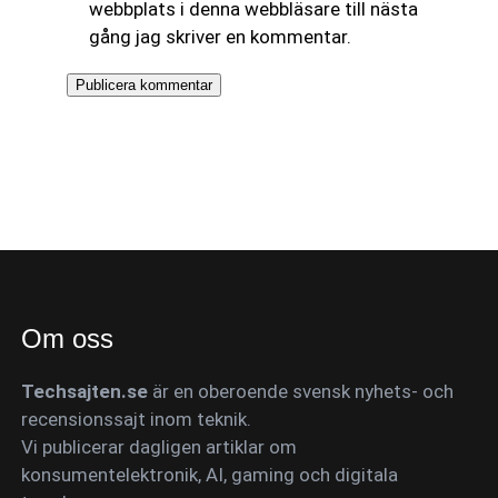
webbplats i denna webbläsare till nästa
gång jag skriver en kommentar.
Om oss
Techsajten.se
är en oberoende svensk nyhets- och
recensionssajt inom teknik.
Vi publicerar dagligen artiklar om
konsumentelektronik, AI, gaming och digitala