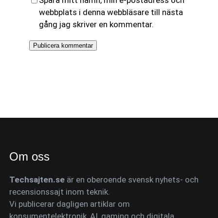
webbplats i denna webbläsare till nästa
gång jag skriver en kommentar.
Om oss
Techsajten.se
är en oberoende svensk nyhets- och
recensionssajt inom teknik.
Vi publicerar dagligen artiklar om
konsumentelektronik, AI, gaming och digitala