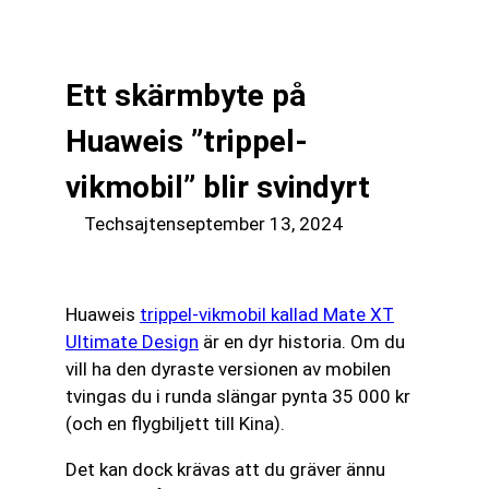
till
☰
innehåll
Ett skärmbyte på
Huaweis ”trippel-
vikmobil” blir svindyrt
Techsajten
september 13, 2024
Huaweis
trippel-vikmobil kallad Mate XT
Ultimate Design
är en dyr historia. Om du
vill ha den dyraste versionen av mobilen
tvingas du i runda slängar pynta 35 000 kr
(och en flygbiljett till Kina).
Det kan dock krävas att du gräver ännu