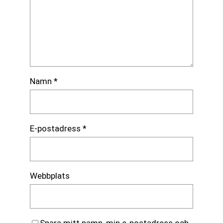
Namn
*
E-postadress
*
Webbplats
Spara mitt namn, min e-postadress och