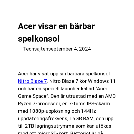
till
☰
innehåll
Acer visar en bärbar
spelkonsol
Techsajten
september 4, 2024
Acer har visat upp sin bärbara spelkonsol
Nitro Blaze 7
. Nitro Blaze 7 kör Windows 11
och har en speciell launcher kallad “Acer
Game Space”. Den är utrustad med en AMD
Ryzen 7-processor, en 7-tums IPS-skärm
med 1080p-upplösning och 144Hz
uppdateringsfrekvens, 16GB RAM, och upp
till 2TB lagringsutrymme som kan utökas
med ett microSD-kort. Batteriet är på