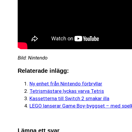
Bild: Nintendo
Relaterade inlägg:
Ny enhet från Nintendo förbryllar
Tetrismästare lyckas varva Tetris
Kassetterna till Switch 2 smakar illa
LEGO lanserar Game Boy-byggset – med spelka
Lämna ett svar