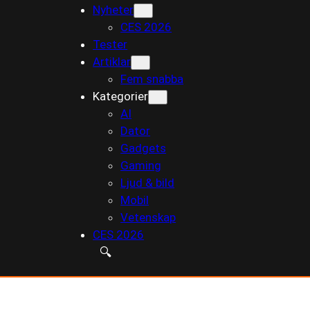
Nyheter
till
CES 2026
innehåll
Tester
Artiklar
Fem snabba
Kategorier
AI
Dator
Gadgets
Gaming
Ljud & bild
Mobil
Vetenskap
CES 2026
🔍