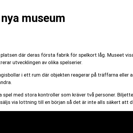
tt nya museum
latsen där deras första fabrik för spelkort låg. Museet vi
erar utvecklingen av olika spelserier.
ingisbollar i ett rum där objekten reagerar på träffarna elle
ndra.
a spel med stora kontroller som kräver två personer. Biljet
äljs via lottning till en början så det är inte alls säkert a