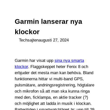
till
☰
innehåll
Garmin lanserar nya
klockor
Techsajten
augusti 27, 2024
Garmin har visat upp
sina nya smarta
klockor
. Flaggskeppet heter Fenix 8 och
erbjuder det mesta man kan behöva. Bland
funktionerna hittar vi multi-band GPS,
pulsmätare, andningsregistrering, högtalare
och mikrofon så att man ska kunna ringa
med den, ficklampa, en aktie tracker (?)
och möjlighet att ladda in musik i klockan.
Batteritiden i smartwatchläget är: upp till 29