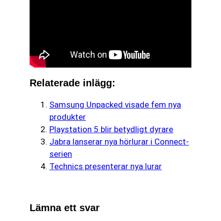
Relaterade inlägg:
Samsung Unpacked visade fem nya
produkter
Playstation 5 blir betydligt dyrare
Jabra lanserar nya hörlurar i Connect-
serien
Technics presenterar nya lurar
Lämna ett svar