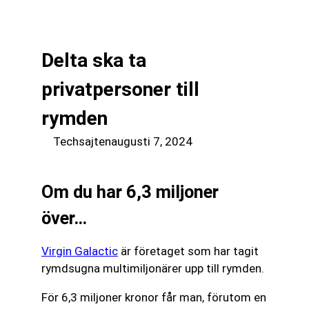
till
☰
innehåll
Delta ska ta
privatpersoner till
rymden
Techsajten
augusti 7, 2024
Om du har 6,3 miljoner
över…
Virgin Galactic
är företaget som har tagit
rymdsugna multimiljonärer upp till rymden.
För 6,3 miljoner kronor får man, förutom en