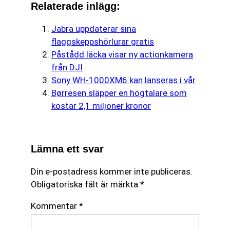
Relaterade inlägg:
Jabra uppdaterar sina
flaggskeppshörlurar gratis
Påstådd läcka visar ny actionkamera
från DJI
Sony WH‑1000XM6 kan lanseras i vår
Børresen släpper en högtalare som
kostar 2,1 miljoner kronor
Lämna ett svar
Din e-postadress kommer inte publiceras.
Obligatoriska fält är märkta
*
Kommentar
*