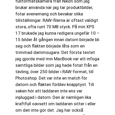
fullformatskamera från Nikon som jag
brukar använda när jag tar produktbilder,
fotar evenemang och bevakar olika
tillställningar. RAW-filerna är oftast väldigt
stora, ofta runt 70 MB styck. På min XPS
17 brukade jag kunna redigera ungefär 10 –
15 bilder åt gången innan datorn började bli
seg och fläkten började låta som en
trimmad dammsugare. Det första testet
jag gjorde med min MacBook var att infoga
samtliga bilder som jag hade fotat från en
tävling, över 250 bilder i RAW-format, till
Photoshop. Det var inte en match för
datorn och fläkten förblev knäpptyst. Till
saken hör att laddaren inte ens var
inpluggad i datorn. Den är nämligen lika
kraftfull oavsett om laddaren sitter i eller
om den inte gör det. Jag har också