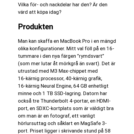
Vilka för- och nackdelar har den? Är den
värd att köpa idag?
Produkten
Man kan skaffa en MacBook Pro i en mängd
olika konfigurationer. Mitt val föll på en 16-
tummare i den nya färgen ”rymdsvart”
(som mer lutar åt mörkgrå än svart). Det är
utrustad med M3 Max‑chippet med
16‑kärnig processor, 40‑kärnig grafik,
16‑kärnig Neural Engine, 64 GB enhetligt
minne och 1 TB SSD‑lagring. Datorn har
också tre Thunderbolt 4-portar, en HDMI-
port, en SDXC-kortplats som är väldigt bra
om man är en fotograf, ett vanligt
hörlursuttag och såklart en MagSafe 3-
port. Priset ligger i skrivande stund på 58