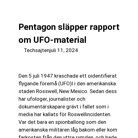
till
☰
innehåll
Pentagon släpper rapport
om UFO-material
Techsajten
juli 11, 2024
Den 5 juli 1947 kraschade ett oidentifierat
flygande föremå (UFO)l i den amerikanska
staden Rosswell, New Mexico. Sedan dess
har ufologer, journalister och
dokumentärskapare grävt i fallet som i
media har kallats för Roswellincidenten.
Var det bara en spionballong som den
amerikanska militären låg bakom eller kom
farkosten från den yttre rymden, och hade