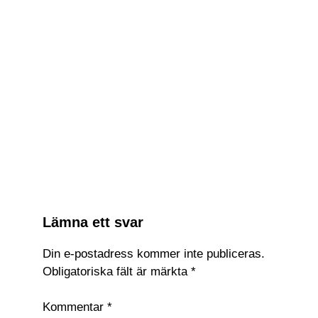
Relaterade Inlägg:
Apple kan släppa en billiga Vision
Pro nästa år
Ny AR-funktion till Philips Hue-
appen
TP-Link lanserar videodörrklocka
med AI
Hackad robotdammsugare började
yttra rasistiska glåpord
Lämna ett svar
Din e-postadress kommer inte publiceras.
Obligatoriska fält är märkta
*
Kommentar
*