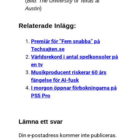
(
Bild: The University of Texas at
)
Austin
Relaterade Inlägg:
Premiär för ”Fem snabba” på
Techsajten.se
Världsrekord i antal spelkonsoler på
en tv
Musikproducent riskerar 60 års
fängelse för AI-fusk
I morgon öppnar förbokningarna på
PS5 Pro
Lämna ett svar
Din e-postadress kommer inte publiceras.