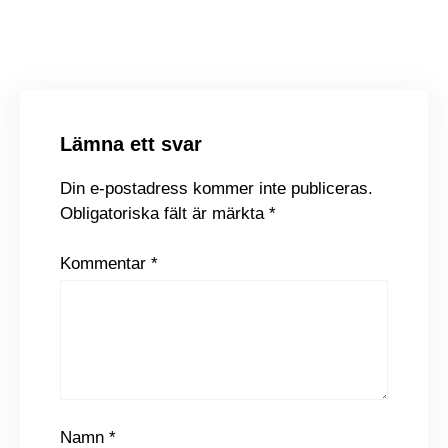
Square
Test – Safekid Zenit
Test – JBL Grip
Lämna ett svar
Din e-postadress kommer inte publiceras.
Obligatoriska fält är märkta
*
Kommentar
*
Namn
*