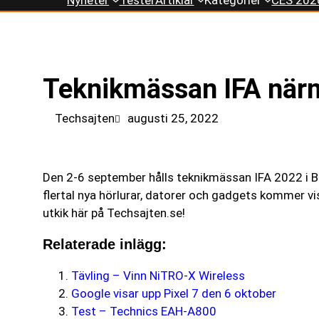
till
innehåll
Teknikmässan IFA närm
Techsajten
augusti 25, 2022
Den 2-6 september hålls teknikmässan IFA 2022 i Be
flertal nya hörlurar, datorer och gadgets kommer v
utkik här på Techsajten.se!
Relaterade inlägg:
Tävling – Vinn NiTRO-X Wireless
Google visar upp Pixel 7 den 6 oktober
Test – Technics EAH-A800