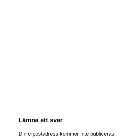
Relaterade Inlägg:
Inmotion visade upp V13 Challenger
Steambox värmer maten på språng
En kattlåda med AI analyserar
bajset
Norsk humanoid robot kan bli din
betjänt
Lämna ett svar
Din e-postadress kommer inte publiceras.