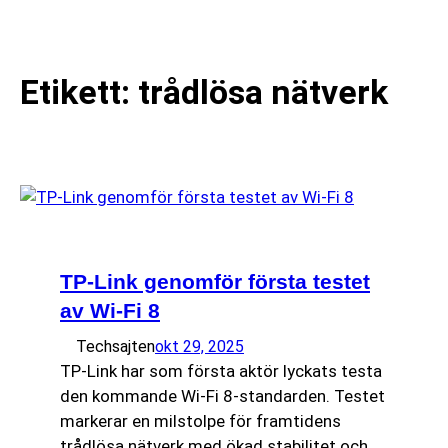
till
☰
innehåll
Etikett:
trådlösa nätverk
TP-Link genomför första testet
av Wi-Fi 8
Techsajten
okt 29, 2025
TP-Link har som första aktör lyckats testa
den kommande Wi-Fi 8-standarden. Testet
markerar en milstolpe för framtidens
trådlösa nätverk med ökad stabilitet och