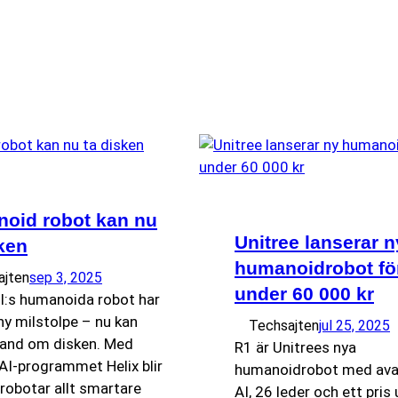
oid robot kan nu
Unitree lanserar n
ken
humanoidrobot fö
ajten
sep 3, 2025
under 60 000 kr
AI:s humanoida robot har
ny milstolpe – nu kan
Techsajten
jul 25, 2025
hand om disken. Med
R1 är Unitrees nya
 AI-programmet Helix blir
humanoidrobot med av
robotar allt smartare
AI, 26 leder och ett pris