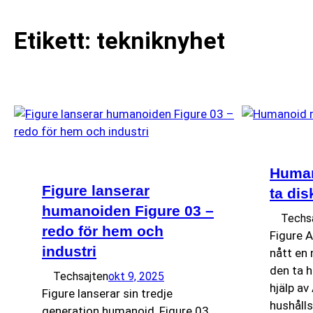
Etikett:
tekniknyhet
Human
Figure lanserar
ta dis
humanoiden Figure 03 –
Techs
redo för hem och
Figure 
industri
nått en 
den ta 
Techsajten
okt 9, 2025
hjälp av
Figure lanserar sin tredje
hushålls
generation humanoid, Figure 03,