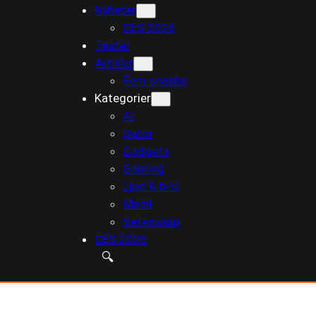
Nyheter
till
CES 2026
innehåll
Tester
Artiklar
Fem snabba
Kategorier
AI
Dator
Gadgets
Gaming
Ljud & bild
Mobil
Vetenskap
CES 2026
🔍