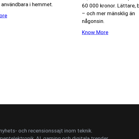
 användbara i hemmet.
60 000 kronor. Lättare, b
– och mer mänsklig än
ore
någonsin.
Know More
yhets- och recensionssajt inom teknik.
mentelektronik, AI, gaming och digitala trender.