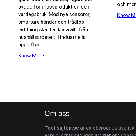
och mer
byggd för massproduktion och
vardagsbruk. Med nya sensorer,
Know M
smartare händer och trådlös
laddning ska den klara allt från
hushållsarbete till industriella
uppgifter.
Know More
Om oss
Techsajten.se
är en oberoende svensk n
Vi publicerar dagligen artiklar om konsu