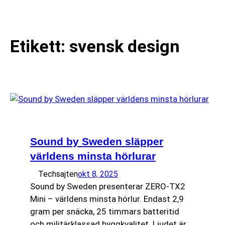
till
☰
innehåll
Etikett:
svensk design
Sound by Sweden släpper
världens minsta hörlurar
Techsajten
okt 8, 2025
Sound by Sweden presenterar ZERO-TX2
Mini – världens minsta hörlur. Endast 2,9
gram per snäcka, 25 timmars batteritid
och militärklassad byggkvalitet. Ljudet är