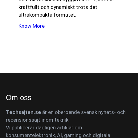
kraftfullt och dynamiskt trots det
ultrakompakta formatet.
Know More
Om oss
Techsajten.se
är en oberoende svensk nyhets- och
recensionssajt inom teknik.
Vi publicerar dagligen artiklar om
konsumentelektronik, AI, gaming och digitala