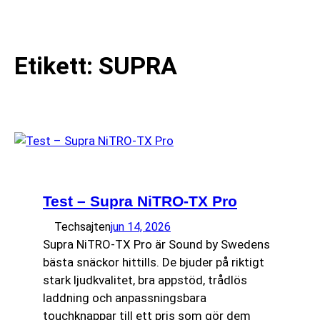
till
☰
innehåll
Etikett:
SUPRA
Test – Supra NiTRO-TX Pro
Techsajten
jun 14, 2026
Supra NiTRO-TX Pro är Sound by Swedens
bästa snäckor hittills. De bjuder på riktigt
stark ljudkvalitet, bra appstöd, trådlös
laddning och anpassningsbara
touchknappar till ett pris som gör dem