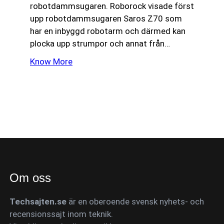
robotdammsugaren. Roborock visade först
upp robotdammsugaren Saros Z70 som
har en inbyggd robotarm och därmed kan
plocka upp strumpor och annat från…
Know More
Om oss
Techsajten.se
är en oberoende svensk nyhets- och
recensionssajt inom teknik.