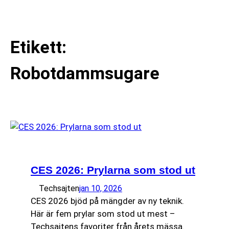
till
☰
innehåll
Etikett:
Robotdammsugare
CES 2026: Prylarna som stod ut
Techsajten
jan 10, 2026
CES 2026 bjöd på mängder av ny teknik.
Här är fem prylar som stod ut mest –
Techsajtens favoriter från årets mässa.