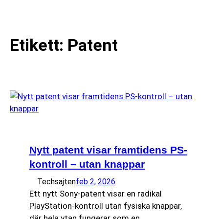
till
☰
innehåll
Etikett:
Patent
Nytt patent visar framtidens PS-
kontroll – utan knappar
Techsajten
feb 2, 2026
Ett nytt Sony-patent visar en radikal
PlayStation-kontroll utan fysiska knappar,
där hela ytan fungerar som en