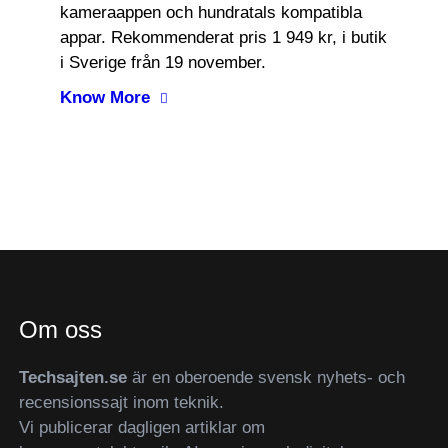
kameraappen och hundratals kompatibla
appar. Rekommenderat pris 1 949 kr, i butik
i Sverige från 19 november.
Know More
Om oss
Techsajten.se
är en oberoende svensk nyhets- och
recensionssajt inom teknik.
Vi publicerar dagligen artiklar om