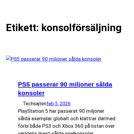
till
☰
innehåll
Etikett:
konsolförsäljning
PS5 passerar 90 miljoner sålda
konsoler
Techsajten
feb 5, 2026
PlayStation 5 har passerat 90 miljoner
sålda exemplar globalt och klättrar därmed
förbi både PS3 och Xbox 360 på listan över
världens mest sålda spelkonsoler.