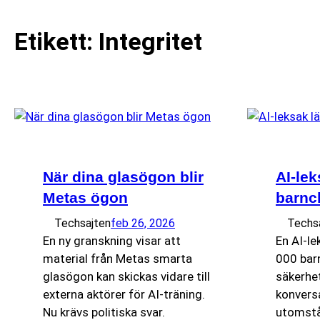
Etikett:
Integritet
När dina glasögon blir
AI-lek
Metas ögon
barnc
Techsajten
feb 26, 2026
Techs
En ny granskning visar att
En AI-l
material från Metas smarta
000 barn
glasögon kan skickas vidare till
säkerhe
externa aktörer för AI-träning.
konversa
Nu krävs politiska svar.
utomst