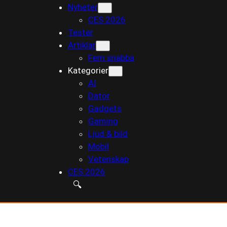
Nyheter
till
CES 2026
innehåll
Tester
Artiklar
Fem snabba
Kategorier
AI
Dator
Gadgets
Gaming
Ljud & bild
Mobil
Vetenskap
CES 2026
🔍