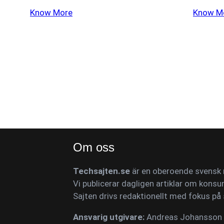
Know More
Know M
Om oss
Techsajten.se
är en oberoende svensk n
Vi publicerar dagligen artiklar om konsu
Sajten drivs redaktionellt med fokus på 
Ansvarig utgivare:
Andreas Johansson