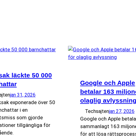
sak läckte 50 000
Google och Apple
hattar
betalar 163 miljon
ajten
jan 31, 2026
olaglig avlyssnin
eksak exponerade över 50
chattar i en
Techsajten
jan 27, 2026
tsmiss som gjorde
Google och Apple betala
tioner tillgängliga för
sammanlagt 163 miljone
ående.
för att lösa rättsproce