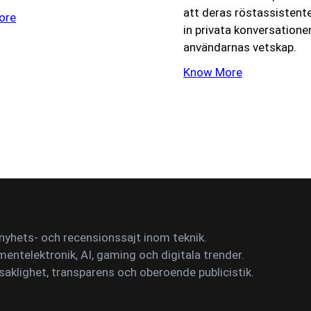
att deras röstassistente
ore
in privata konversatione
användarnas vetskap.
Know More
yhets- och recensionssajt inom teknik.
mentelektronik, AI, gaming och digitala trender.
saklighet, transparens och oberoende publicistik.