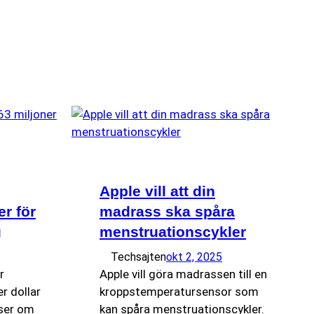
Apple vill att din
er för
madrass ska spåra
g
menstruationscykler
Techsajten
okt 2, 2025
r
Apple vill göra madrassen till en
r dollar
kroppstemperatursensor som
sser om
kan spåra menstruationscykler.