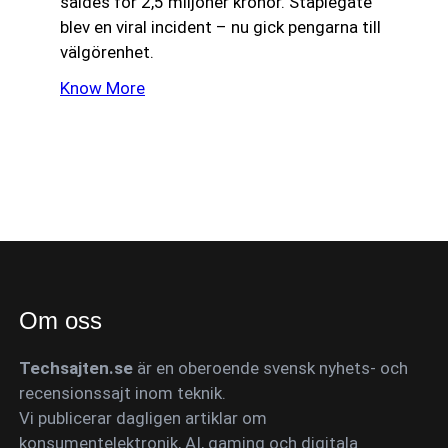
såldes för 2,5 miljoner kronor. Staplegate
blev en viral incident – nu gick pengarna till
välgörenhet.
Know More
Om oss
Techsajten.se
är en oberoende svensk nyhets- och
recensionssajt inom teknik.
Vi publicerar dagligen artiklar om
konsumentelektronik, AI, gaming och digitala