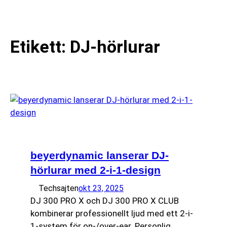
till
☰
innehåll
Etikett:
DJ-hörlurar
beyerdynamic lanserar DJ-
hörlurar med 2-i-1-design
Techsajten
okt 23, 2025
DJ 300 PRO X och DJ 300 PRO X CLUB
kombinerar professionellt ljud med ett 2-i-
1-system för on-/over-ear. Personlig