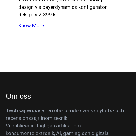
design via beyerdynamics konfigurator.
Rek. pris 2 399 kr.
Know More
Om oss
Techsajten.se
är en oberoende svensk nyhets- och
recensionssajt inom teknik.
Vi publicerar dagligen artiklar om
konsumentelektronik, AI, gaming och digitala